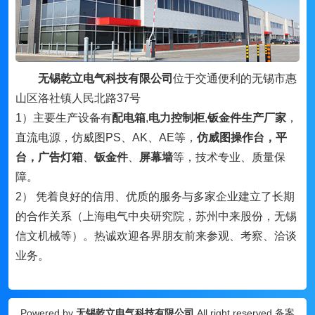
无锡乾立电气科技有限公司
位于交通便利的无锡市惠
山区洛社镇人民北路37号
1）主要生产设备有
配电箱
,
电力控制柜
,
钣金件生产厂家
，
直流电源，仿威图PS、AK、AE等，
仿威图
操作台
，平
台，
广告灯箱
、
钣金件
、
屏幕墙
等，技术专业、质量保
障。
2） 凭着良好的信用、优质的服务与多家企业建立了长期
的合作关系（上海电气中央研究院，苏州中来股份，无锡
信文机械等）。热诚欢迎各界朋友前来参观、考察、洽谈
业务。
Powered by
无锡乾立电气科技有限公司
All right reserved 备案