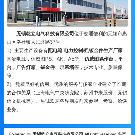
无锡乾立电气科技有限公司
位于交通便利的无锡市惠
山区洛社镇人民北路37号
1）主要生产设备有
配电箱
,
电力控制柜
,
钣金件生产厂家
，
直流电源，仿威图PS、AK、AE等，
仿威图
操作台
，平
台，
广告灯箱
、
钣金件
、
屏幕墙
等，技术专业、质量保
障。
2） 凭着良好的信用、优质的服务与多家企业建立了长期
的合作关系（上海电气中央研究院，苏州中来股份，无锡
信文机械等）。热诚欢迎各界朋友前来参观、考察、洽谈
业务。
Powered by
无锡乾立电气科技有限公司
All right reserved 备案