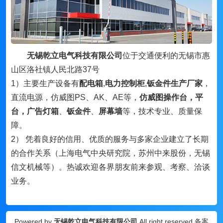
无锡乾立电气科技有限公司
位于交通便利的无锡市惠
山区洛社镇人民北路37号
1）主要生产设备有
配电箱
,
电力控制柜
,
钣金件生产厂家
，
直流电源，仿威图PS、AK、AE等，
仿威图
操作台
，平
台，
广告灯箱
、
钣金件
、
屏幕墙
等，技术专业、质量保
障。
2） 凭着良好的信用、优质的服务与多家企业建立了长期
的合作关系（上海电气中央研究院，苏州中来股份，无锡
信文机械等）。热诚欢迎各界朋友前来参观、考察、洽谈
业务。
Powered by
无锡乾立电气科技有限公司
All right reserved 备案